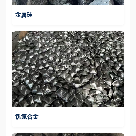
金属硅
钒氮合金